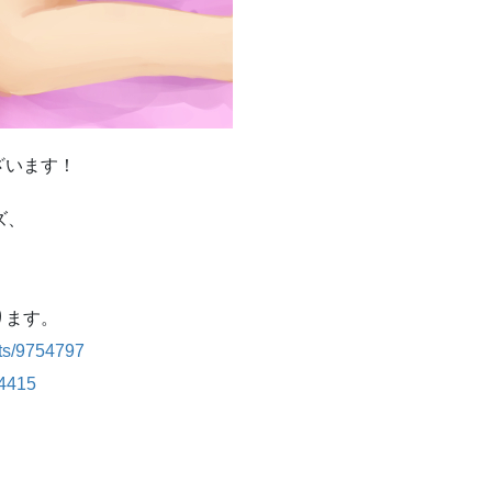
ざいます！
ズ、
ります。
sts/9754797
94415