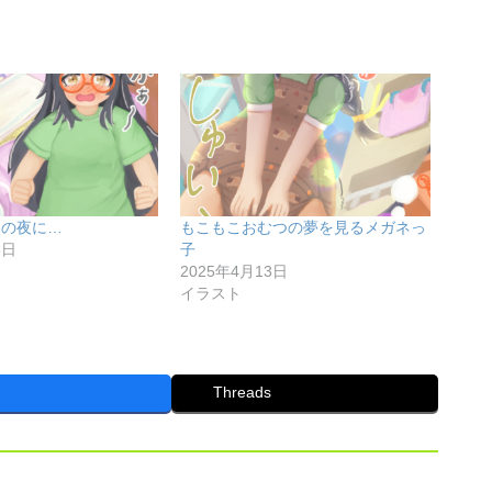
次の夜に…
もこもこおむつの夢を見るメガネっ
3日
子
2025年4月13日
イラスト
Threads