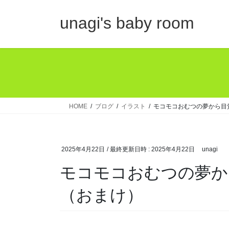
コ
ナ
ン
ビ
unagi's baby room
テ
ゲ
ン
ー
ツ
シ
へ
ョ
ス
ン
キ
に
ッ
移
HOME
ブログ
イラスト
モコモコおむつの夢から目
プ
動
2025年4月22日
/ 最終更新日時 :
2025年4月22日
unagi
モコモコおむつの夢か
（おまけ）