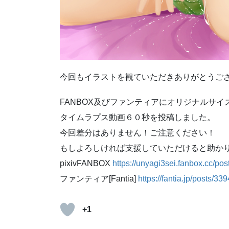
今回もイラストを観ていただきありがとうご
FANBOX及びファンティアにオリジナルサイ
タイムラプス動画６０秒を投稿しました。
今回差分はありません！ご注意ください！
もしよろしければ支援していただけると助か
pixivFANBOX
https://unyagi3sei.fanbox.cc/po
ファンティア[Fantia]
https://fantia.jp/posts/33
+1