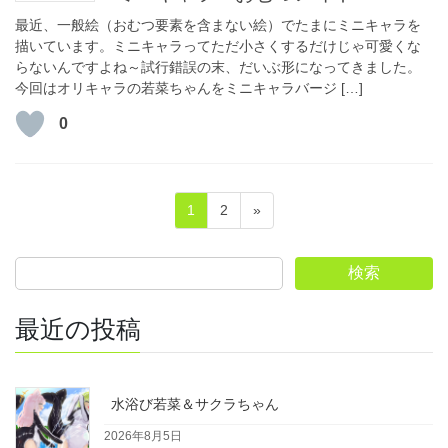
最近、一般絵（おむつ要素を含まない絵）でたまにミニキャラを
描いています。ミニキャラってただ小さくするだけじゃ可愛くな
らないんですよね～試行錯誤の末、だいぶ形になってきました。
今回はオリキャラの若菜ちゃんをミニキャラバージ […]
0
投
固
固
1
2
»
稿
定
定
ペ
ペ
の
検索
ー
ー
ペ
ジ
ジ
ー
最近の投稿
ジ
送
水浴び若菜＆サクラちゃん
り
2026年8月5日