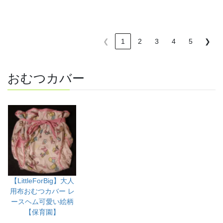
❮
1
2
3
4
5
❯
おむつカバー
【LittleForBig】大人
用布おむつカバー レ
ースヘム可愛い絵柄
【保育園】