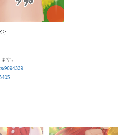
ズと
ります。
sts/9094339
86405