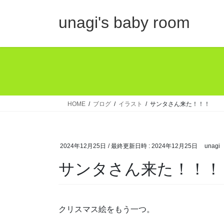
コ
ナ
ン
ビ
unagi's baby room
テ
ゲ
ン
ー
ツ
シ
へ
ョ
ス
ン
キ
に
ッ
移
HOME
ブログ
イラスト
サンタさん来た！！！
プ
動
2024年12月25日
/ 最終更新日時 :
2024年12月25日
unagi
サンタさん来た！！！
クリスマス絵をもう一つ。