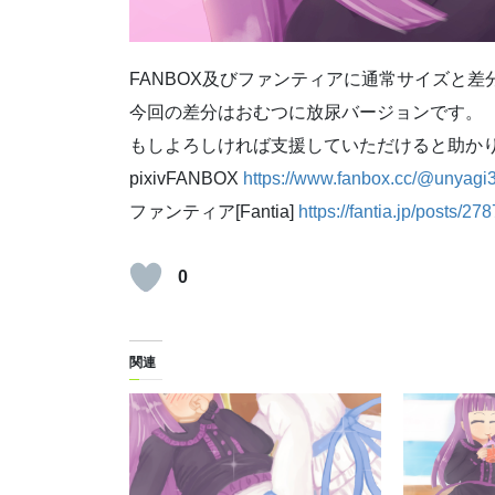
FANBOX及びファンティアに通常サイズと差
今回の差分はおむつに放尿バージョンです。
もしよろしければ支援していただけると助か
pixivFANBOX
https://www.fanbox.cc/@unyagi
ファンティア[Fantia]
https://fantia.jp/posts/27
0
関連