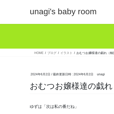
コ
ナ
ン
ビ
unagi's baby room
テ
ゲ
ン
ー
ツ
シ
へ
ョ
ス
ン
キ
に
ッ
移
HOME
ブログ
イラスト
おむつお嬢様達の戯れ（柚
プ
動
2024年6月2日
/ 最終更新日時 :
2024年6月2日
unagi
おむつお嬢様達の戯れ
ゆずは「次は私の番だね」