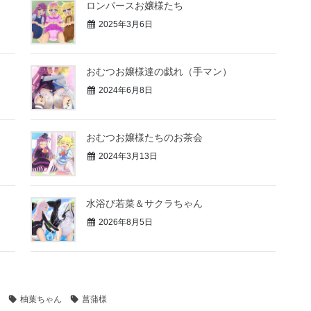
ロンパースお嬢様たち
2025年3月6日
おむつお嬢様達の戯れ（手マン）
2024年6月8日
おむつお嬢様たちのお茶会
2024年3月13日
水浴び若菜＆サクラちゃん
2026年8月5日
柚葉ちゃん
菖蒲様