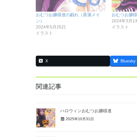
おむつお嬢様達の戯れ（菖蒲メイ
おむつお嬢
ン）
2024年3月1
2024年5月25日
イラスト
イラスト
X
Bluesky
関連記事
ハロウィンおむつお嬢様達
2025年10月31日