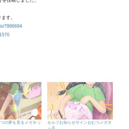
分を投稿しました。
ります。
sts/7886694
31570
むつの夢を見るメガネっ
セルフお知らせサインおむつメガネ
っ子