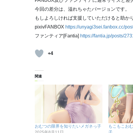
FANBOX及びファンティアに通常サイズと差
今回の差分は、溢れちゃたバージョンです。
もしよろしければ支援していただけると助か
pixivFANBOX
https://unyagi3sei.fanbox.cc/po
ファンティア[Fantia]
https://fantia.jp/posts/27
+4
関連
おむつの限界を知りたいメガネっ子
もこもこお
2025年8月11日
子