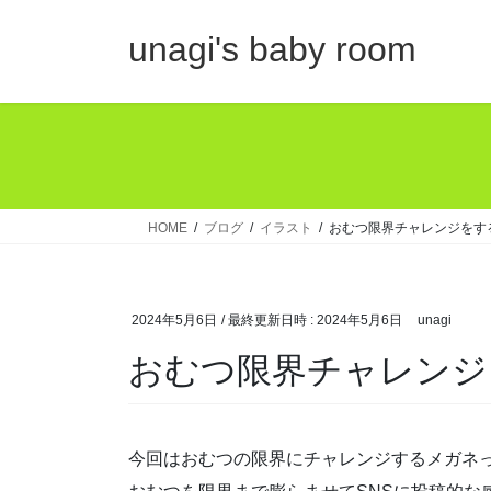
コ
ナ
ン
ビ
unagi's baby room
テ
ゲ
ン
ー
ツ
シ
へ
ョ
ス
ン
キ
に
ッ
移
HOME
ブログ
イラスト
おむつ限界チャレンジをす
プ
動
2024年5月6日
/ 最終更新日時 :
2024年5月6日
unagi
おむつ限界チャレンジ
今回はおむつの限界にチャレンジするメガネ