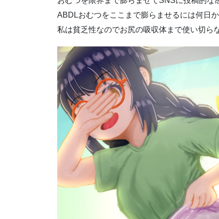
おむつを限界まで膨らませてSNSに投稿的な
ABDLおむつをここまで膨らませるには何日
私は貧乏性なのでお尻の吸収体まで使い切ら