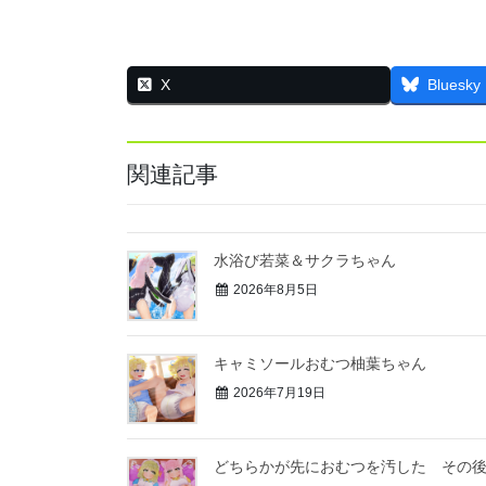
X
Bluesky
関連記事
水浴び若菜＆サクラちゃん
2026年8月5日
キャミソールおむつ柚葉ちゃん
2026年7月19日
どちらかが先におむつを汚した その