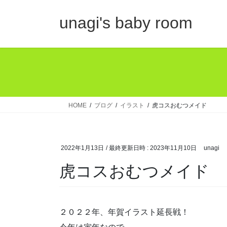
コ
ナ
ン
ビ
unagi's baby room
テ
ゲ
ン
ー
ツ
シ
へ
ョ
ス
ン
キ
に
ッ
移
HOME
ブログ
イラスト
虎コスおむつメイド
プ
動
2022年1月13日
/ 最終更新日時 :
2023年11月10日
unagi
虎コスおむつメイド
２０２２年、年賀イラスト延長戦！