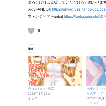
よろしければ支援していただけると助かりま
pixivFANBOX
https://unyagi3sei.fanbox.cc/po
ファンティア[Fantia]
https://fantia.jp/posts/10
0
関連
虎コスおむつ猫耳
拘束おむつ
2022年1月15日
ーズアップ
イラスト
2024年10月
イラスト