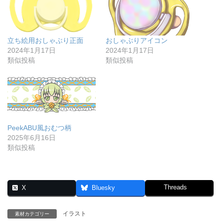
立ち絵用おしゃぶり正面
おしゃぶりアイコン
2024年1月17日
2024年1月17日
類似投稿
類似投稿
PeekABU風おむつ柄
2025年6月16日
類似投稿
Threads
X
Bluesky
イラスト
素材カテゴリー