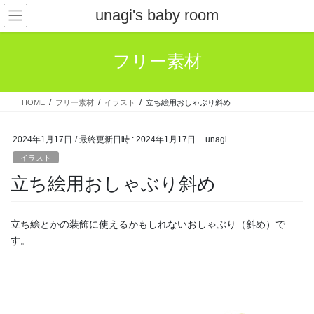
コ
ナ
unagi's baby room
ン
ビ
テ
ゲ
ン
ー
フリー素材
ツ
シ
へ
ョ
ス
ン
HOME
フリー素材
イラスト
立ち絵用おしゃぶり斜め
キ
に
ッ
移
プ
動
2024年1月17日
/ 最終更新日時 :
2024年1月17日
unagi
イラスト
立ち絵用おしゃぶり斜め
立ち絵とかの装飾に使えるかもしれないおしゃぶり（斜め）で
す。