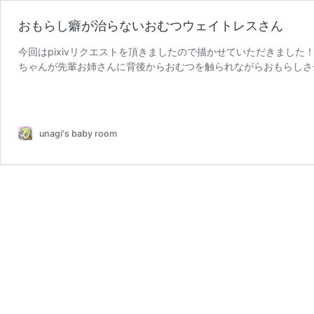
おもらし癖が治らないおむつウェイトレスさん
今回はpixivリクエストを頂きましたので描かせていただきました
ちゃんが先輩お姉さんに背後からおむつを触られながらおもらしさ
お
「エプロンドレスの …
続きを読む
も
ら
し
unagi's baby room
癖
が
治
ら
な
い
お
む
つ
ウ
ェ
イ