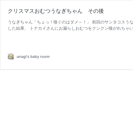
クリスマスおむつうなぎちゃん その後
うなぎちゃん「ちょっ！嗅ぐのはダメ～！」 前回のサンタコスうな
した結果、 トナカイさんにお漏らしおむつをクンクン嗅がれちゃいま
ク
リジナルサイズ及 …
続きを読む
リ
ス
マ
unagi's baby room
ス
お
む
つ
う
な
ぎ
ち
ゃ
ん
そ
の