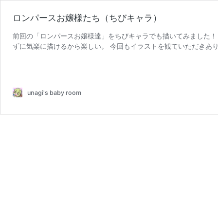
ロンパースお嬢様たち（ちびキャラ）
前回の「ロンパースお嬢様達」をちびキャラでも描いてみました！
ずに気楽に描けるから楽しい。 今回もイラストを観ていただきありが
ロ
ティアにタイムラプ …
続きを読む
ン
パ
ー
unagi's baby room
ス
お
嬢
様
た
ち
（ち
び
キ
ャ
ラ）